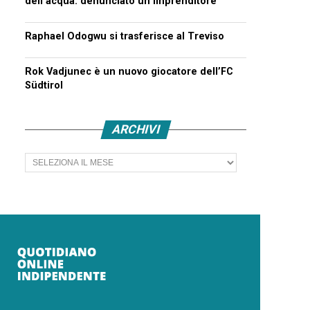
dell’acqua: denunciato un imprenditore
Raphael Odogwu si trasferisce al Treviso
Rok Vadjunec è un nuovo giocatore dell’FC
Südtirol
ARCHIVI
Archivi