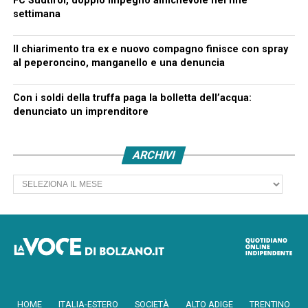
FC Südtirol, doppio impegno amichevole nel fine
settimana
Il chiarimento tra ex e nuovo compagno finisce con spray
al peperoncino, manganello e una denuncia
Con i soldi della truffa paga la bolletta dell’acqua:
denunciato un imprenditore
ARCHIVI
Archivi
HOME
ITALIA-ESTERO
SOCIETÀ
ALTO ADIGE
TRENTINO