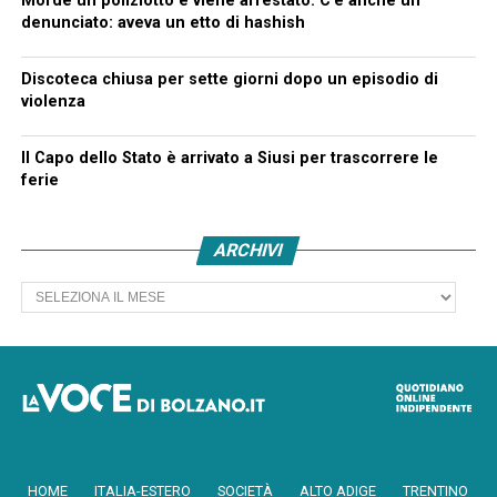
Morde un poliziotto e viene arrestato. C’è anche un
denunciato: aveva un etto di hashish
Discoteca chiusa per sette giorni dopo un episodio di
violenza
Il Capo dello Stato è arrivato a Siusi per trascorrere le
ferie
ARCHIVI
Archivi
HOME
ITALIA-ESTERO
SOCIETÀ
ALTO ADIGE
TRENTINO