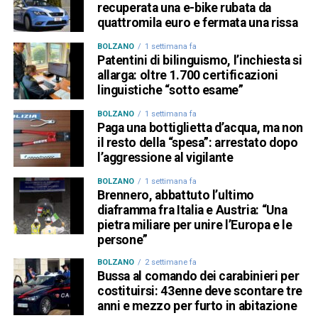
recuperata una e-bike rubata da
quattromila euro e fermata una rissa
BOLZANO
1 settimana fa
Patentini di bilinguismo, l’inchiesta si
allarga: oltre 1.700 certificazioni
linguistiche “sotto esame”
BOLZANO
1 settimana fa
Paga una bottiglietta d’acqua, ma non
il resto della “spesa”: arrestato dopo
l’aggressione al vigilante
BOLZANO
1 settimana fa
Brennero, abbattuto l’ultimo
diaframma fra Italia e Austria: “Una
pietra miliare per unire l’Europa e le
persone”
BOLZANO
2 settimane fa
Bussa al comando dei carabinieri per
costituirsi: 43enne deve scontare tre
anni e mezzo per furto in abitazione