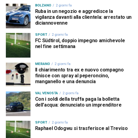
BOLZANO
2 giorni fa
Ruba in un negozio e aggredisce la
vigilanza davanti alla clientela: arrestato un
diciannovenne
SPORT
2 giorni fa
FC Südtirol, doppio impegno amichevole
nel fine settimana
MERANO
2 giorni fa
Il chiarimento tra ex e nuovo compagno
finisce con spray al peperoncino,
manganello e una denuncia
VAL VENOSTA
2 giorni fa
Con i soldi della truffa paga la bolletta
dell’acqua: denunciato un imprenditore
SPORT
2 giorni fa
Raphael Odogwu si trasferisce al Treviso