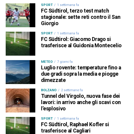
SPORT
1 settimana fa
FC Südtirol, terzo test match
stagionale: sette reti contro il San
Giorgio
SPORT
1 settimana fa
FC Südtirol: Giacomo Drago si
trasferisce al Guidonia Montecelio
METEO
7 giorni fa
Luglio rovente: temperature fino a
due gradi sopra la media e piogge
dimezzate
BOLZANO
2 settimane fa
Tunnel del Virgolo, nuova fase dei
lavori: in arrivo anche gli scavi con
l’esplosivo
SPORT
1 settimana fa
FC Südtirol, Raphael Kofler si
trasferisce al Cagliari