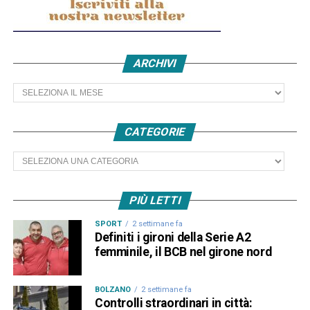
ARCHIVI
Archivi
CATEGORIE
Categorie
PIÙ LETTI
SPORT
2 settimane fa
Definiti i gironi della Serie A2
femminile, il BCB nel girone nord
BOLZANO
2 settimane fa
Controlli straordinari in città: