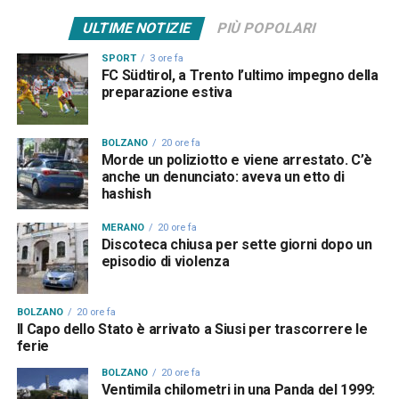
ULTIME NOTIZIE
PIÙ POPOLARI
SPORT
3 ore fa
FC Südtirol, a Trento l’ultimo impegno della
preparazione estiva
BOLZANO
20 ore fa
Morde un poliziotto e viene arrestato. C’è
anche un denunciato: aveva un etto di
hashish
MERANO
20 ore fa
Discoteca chiusa per sette giorni dopo un
episodio di violenza
BOLZANO
20 ore fa
Il Capo dello Stato è arrivato a Siusi per trascorrere le
ferie
BOLZANO
20 ore fa
Ventimila chilometri in una Panda del 1999: