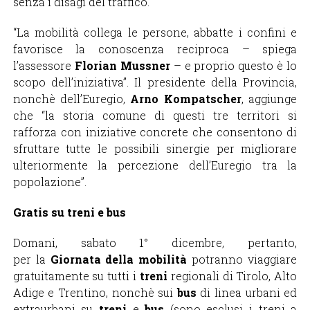
senza i disagi del traffico.
“La mobilità collega le persone, abbatte i confini e
favorisce la conoscenza reciproca – spiega
l’assessore
Florian Mussner
– e proprio questo è lo
scopo dell’iniziativa”. Il presidente della Provincia,
nonchè dell’Euregio,
Arno Kompatscher
, aggiunge
che “la storia comune di questi tre territori si
rafforza con iniziative concrete che consentono di
sfruttare tutte le possibili sinergie per migliorare
ulteriormente la percezione dell’Euregio tra la
popolazione”.
Gratis su treni e bus
Domani, sabato 1° dicembre, pertanto,
per la
Giornata della mobilità
potranno viaggiare
gratuitamente su tutti i
treni
regionali di Tirolo, Alto
Adige e Trentino, nonchè sui
bus
di linea urbani ed
extraurbani su
treni
e
bus
(sono esclusi i treni a