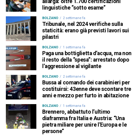
allarga: oltre 1.700 certificazioni
linguistiche “sotto esame”
BOLZANO
2 settimane fa
Tribunale, nel 2024 verifiche sulla
staticità: erano già previsti lavori sui
pilastri
BOLZANO
1 settimana fa
Paga una bottiglietta d’acqua, ma non
il resto della “spesa”: arrestato dopo
l’aggressione al vigilante
BOLZANO
2 settimane fa
Bussa al comando dei carabinieri per
costituirsi: 43enne deve scontare tre
anni e mezzo per furto in abitazione
BOLZANO
1 settimana fa
Brennero, abbattuto l’ultimo
diaframma fra Italia e Austria: “Una
pietra miliare per unire l’Europa e le
persone”