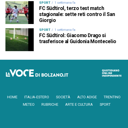
SPORT
1 settimana fa
FC Südtirol, terzo test match
stagionale: sette reti contro il San
Giorgio
SPORT
1 settimana fa
FC Südtirol: Giacomo Drago si
trasferisce al Guidonia Montecelio
HOME
ITALIA-ESTERO
SOCIETÀ
ALTO ADIGE
TRENTINO
METEO
RUBRICHE
ARTE E CULTURA
SPORT