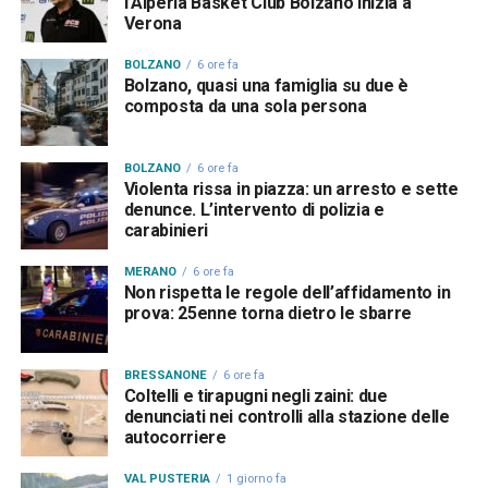
l’Alperia Basket Club Bolzano inizia a
Verona
BOLZANO
6 ore fa
Bolzano, quasi una famiglia su due è
composta da una sola persona
BOLZANO
6 ore fa
Violenta rissa in piazza: un arresto e sette
denunce. L’intervento di polizia e
carabinieri
MERANO
6 ore fa
Non rispetta le regole dell’affidamento in
prova: 25enne torna dietro le sbarre
BRESSANONE
6 ore fa
Coltelli e tirapugni negli zaini: due
denunciati nei controlli alla stazione delle
autocorriere
VAL PUSTERIA
1 giorno fa