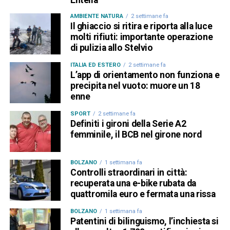
Entella
AMBIENTE NATURA
2 settimane fa
Il ghiaccio si ritira e riporta alla luce
molti rifiuti: importante operazione
di pulizia allo Stelvio
ITALIA ED ESTERO
2 settimane fa
L’app di orientamento non funziona e
precipita nel vuoto: muore un 18
enne
SPORT
2 settimane fa
Definiti i gironi della Serie A2
femminile, il BCB nel girone nord
BOLZANO
1 settimana fa
Controlli straordinari in città:
recuperata una e-bike rubata da
quattromila euro e fermata una rissa
BOLZANO
1 settimana fa
Patentini di bilinguismo, l’inchiesta si