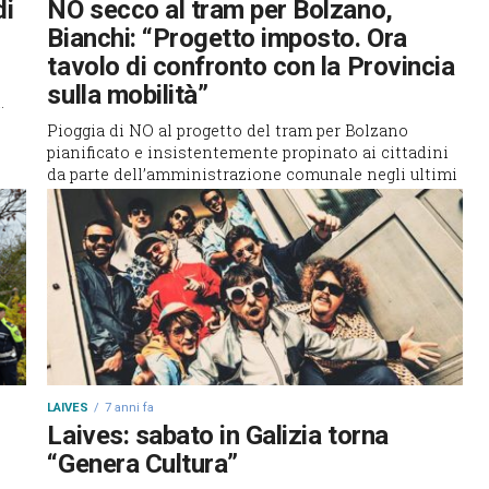
di
NO secco al tram per Bolzano,
Bianchi: “Progetto imposto. Ora
tavolo di confronto con la Provincia
sulla mobilità”
.
Pioggia di NO al progetto del tram per Bolzano
pianificato e insistentemente propinato ai cittadini
da parte dell’amministrazione comunale negli ultimi
mesi. A poche decine di...
LAIVES
7 anni fa
Laives: sabato in Galizia torna
“Genera Cultura”