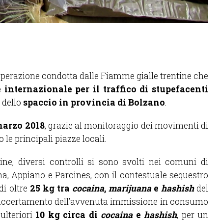
’operazione condotta dalle Fiamme gialle trentine che
e internazionale per il traffico di stupefacenti
 dello
spaccio in provincia di Bolzano
.
arzo 2018
, grazie al monitoraggio dei movimenti di
 le principali piazze locali.
ne, diversi controlli si sono svolti nei comuni di
a, Appiano e Parcines, con il contestuale sequestro
di oltre
25 kg tra
cocaina
,
marijuana
e
hashish
del
 l’accertamento dell’avvenuta immissione in consumo
ulteriori
10 kg circa di
cocaina
e
hashish
, per un