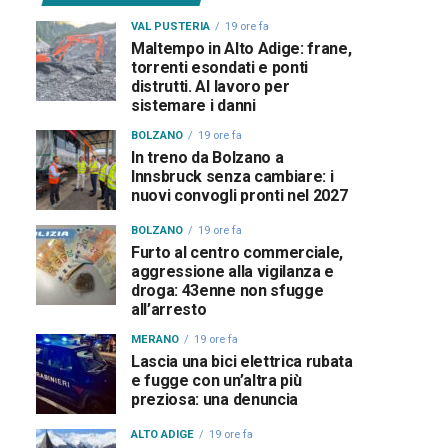
VAL PUSTERIA
19 ore fa
Maltempo in Alto Adige: frane,
torrenti esondati e ponti
distrutti. Al lavoro per
sistemare i danni
BOLZANO
19 ore fa
In treno da Bolzano a
Innsbruck senza cambiare: i
nuovi convogli pronti nel 2027
BOLZANO
19 ore fa
Furto al centro commerciale,
aggressione alla vigilanza e
droga: 43enne non sfugge
all’arresto
MERANO
19 ore fa
Lascia una bici elettrica rubata
e fugge con un’altra più
preziosa: una denuncia
ALTO ADIGE
19 ore fa