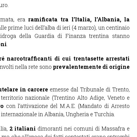
uro.
armata, era
ramificata tra l’Italia, l’Albania, la
lle prime luci dell’alba di ieri (4 marzo), un centinaio
ntidroga della Guardia di Finanza trentina stanno
oni
.
é narcotrafficanti di cui trentasette arrestati
involti nella rete sono
prevalentemente di origine
telare in carcere
emesse dal Tribunale di Trento,
 territorio nazionale (Trentino Alto Adige, Veneto e
ro
con l’attivazione del M.A.E. (Mandato di Arresto
 internazionale in Albania, Ungheria e Turchia.
alia,
2 italiani
dimoranti nei comuni di Massafra e
 ma che all’epoca dei fatti contestati erano entrambi