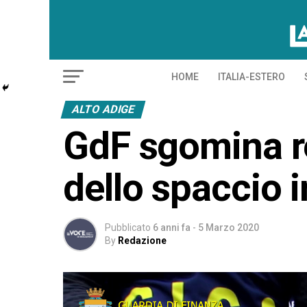
HOME
ITALIA-ESTERO
ALTO ADIGE
GdF sgomina re
dello spaccio 
Pubblicato
6 anni fa
-
5 Marzo 2020
By
Redazione