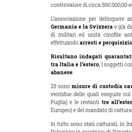
controvalore di circa 500.000,00 e
L’associazione per delinquere 
Germania e la Svizzera
e già da
di militari ed unità cinofile a
effettuando
arresti e perquisizi
Risultano indagati quarantatr
tra Italia e l’estero.
I soggetti co
abanese
.
25 sono
misure di custodia cau
ventidue delle quali eseguite sul
Puglia) e le restanti
tre all’este
Europeo) e del mandato di cattura
In tutto sono stati catturati, in It
Palagiano in provincia di Taranto,